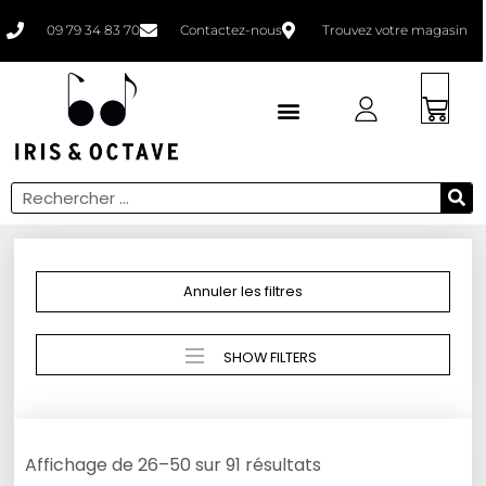
09 79 34 83 70
Contactez-nous
Trouvez votre magasin
Faites un bilan
Annuler les filtres
SHOW FILTERS
Affichage de 26–50 sur 91 résultats