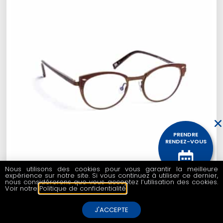
PRENDRE
RENDEZ-VOUS
Nous utilisons des cookies pour vous garantir la meilleure
expérience sur notre site. Si vous continuez à utiliser ce dernier,
CONTACTEZ
nous considérerons que vous acceptez l’utilisation des cookies.
NOUS
Voir notre
Politique de confidentialité
.
JF REY – JF2843
180,00
€
J'ACCEPTE