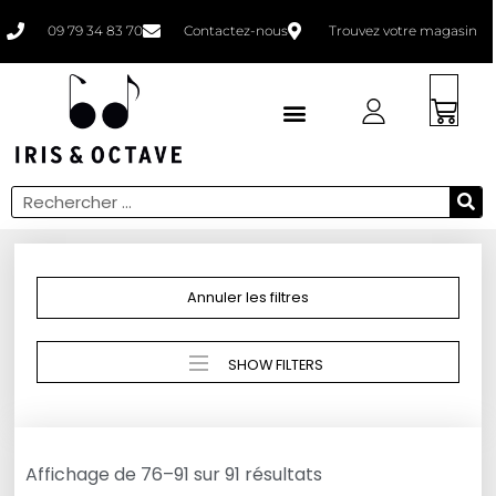
09 79 34 83 70
Contactez-nous
Trouvez votre magasin
Faites un bilan
Annuler les filtres
SHOW FILTERS
Affichage de 76–91 sur 91 résultats