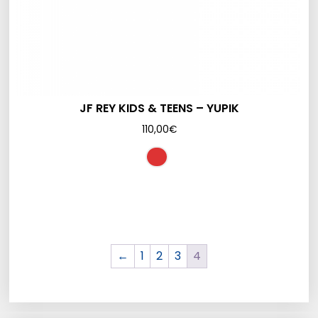
JF REY KIDS & TEENS – YUPIK
110,00
€
←
1
2
3
4