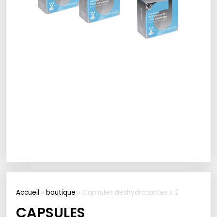
Accueil
»
boutique
»
Capsules déshydratantes x 2
CAPSULES