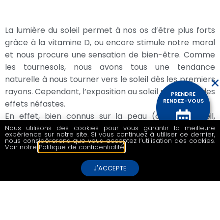
La lumière du soleil permet à nos os d’être plus forts
grâce à la vitamine D, ou encore stimule notre moral
et nous procure une sensation de bien-être. Comme
les tournesols, nous avons tous une tendance
naturelle à nous tourner vers le soleil dès les premiers
rayons. Cependant, l’exposition au soleil peut avoir des
PRENDRE
RENDEZ-VOUS
effets néfastes.
En effet, bien connus sur la peau (coup de soleil,
vieillissement cutané, cancer de la peau) mais aussi
Nous utilisons des cookies pour vous garantir la meilleure
expérience sur notre site. Si vous continuez à utiliser ce dernier,
sur les yeux (
photo conjonctivite, cancer de la
CONTACTEZ
nous considérerons que vous acceptez l’utilisation des cookies.
NOUS
Voir notre
Politique de confidentialité
.
cornée, cataracte…
), ces effets sont dus aux rayons
UV.
J'ACCEPTE
La lumière UV est une partie invisible du rayonnement
solaire.
Elle est divisée en 3 catégories en fonction de la
longueur d’onde: les
UVA, UVB et UVC
.