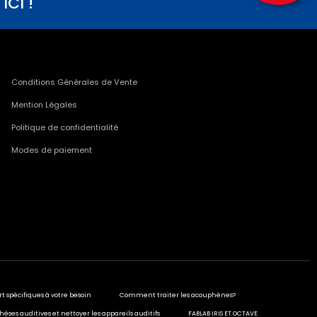
CI !
Conditions Générales de Vente
Mention Légales
Politique de confidentialité
Modes de paiement
rt spécifiques à votre besoin
Comment traiter les acouphènes?
hèses auditives et nettoyer les appareils auditifs
FABLAB IRIS ET OCTAVE