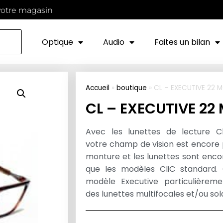
votre magasin
Optique
Audio
Faites un bilan
Accueil
»
boutique
»
CL – EXECUTIVE 22 
CL – EXECUTIVE 22
Avec les lunettes de lecture Cl
votre champ de vision est encore 
monture et les lunettes sont enco
que les modèles CliC standard. 
modèle Executive particulièrem
des lunettes multifocales et/ou sola