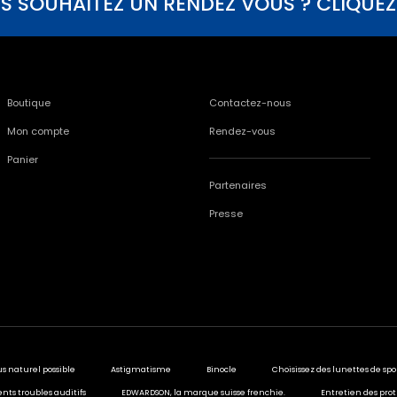
S SOUHAITEZ UN RENDEZ VOUS ? CLIQUEZ I
Boutique
Contactez-nous
Mon compte
Rendez-vous
Panier
Partenaires
Presse
us naturel possible
Astigmatisme
Binocle
Choisissez des lunettes de spo
ents troubles auditifs
EDWARDSON, la marque suisse frenchie.
Entretien des prot