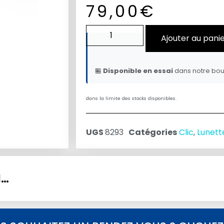
79,00
€
Ajouter au pani
🏪
Disponible en essai
dans notre bou
dans la limite des stocks disponibles.
UGS
8293
Catégories
Clic
,
Lunett
I…