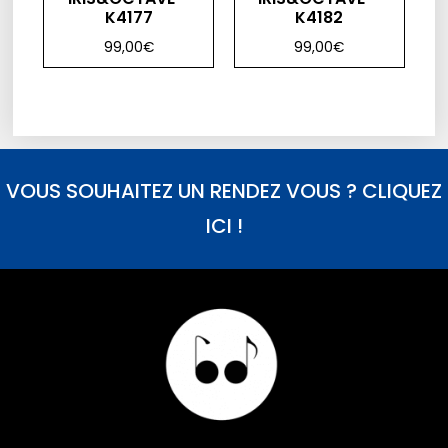
K4177
K4182
99,00
€
99,00
€
VOUS SOUHAITEZ UN RENDEZ VOUS ? CLIQUEZ
ICI !