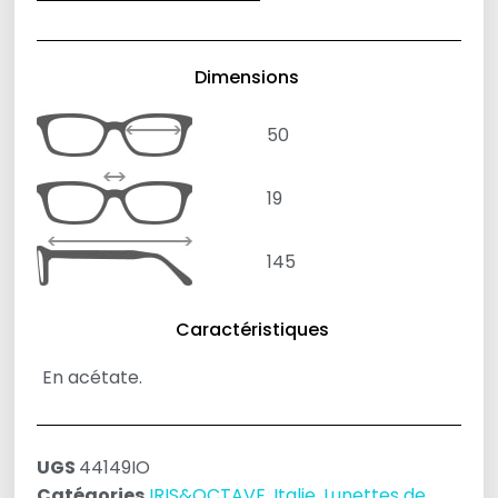
Dimensions
50
19
145
Caractéristiques
En acétate.
UGS
44149IO
Catégories
IRIS&OCTAVE
,
Italie
,
Lunettes de