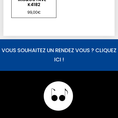
K4182
99,00
€
VOUS SOUHAITEZ UN RENDEZ VOUS ? CLIQUEZ
ICI !