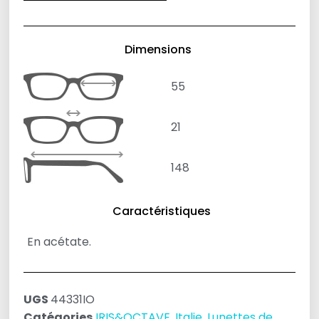
Dimensions
55
21
148
Caractéristiques
En acétate.
UGS
44331IO
Catégories
IRIS&OCTAVE
,
Italie
,
Lunettes de