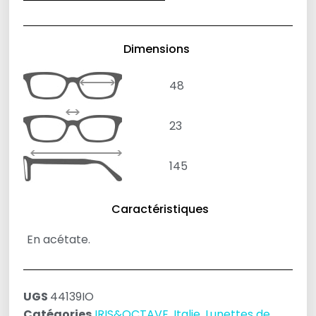
Dimensions
48
23
145
Caractéristiques
En acétate.
UGS
44139IO
Catégories
IRIS&OCTAVE
,
Italie
,
Lunettes de