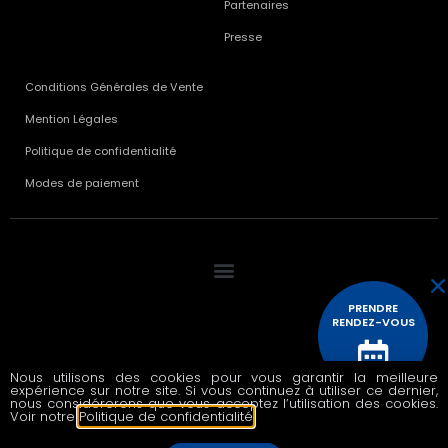
Partenaires
Presse
Conditions Générales de Vente
Mention Légales
Politique de confidentialité
Modes de paiement
PRENDRE
RENDEZ-VOUS
Nous utilisons des cookies pour vous garantir la meilleure
© 2020 All rights reserved
expérience sur notre site. Si vous continuez à utiliser ce dernier,
CONTACTEZ
nous considérerons que vous acceptez l’utilisation des cookies.
NOUS
Voir notre
Politique de confidentialité
.