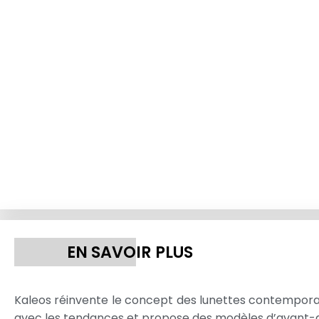
EN SAVOIR PLUS
Kaleos réinvente le concept des lunettes contemporain
avec les tendances et propose des modèles d’avant-g