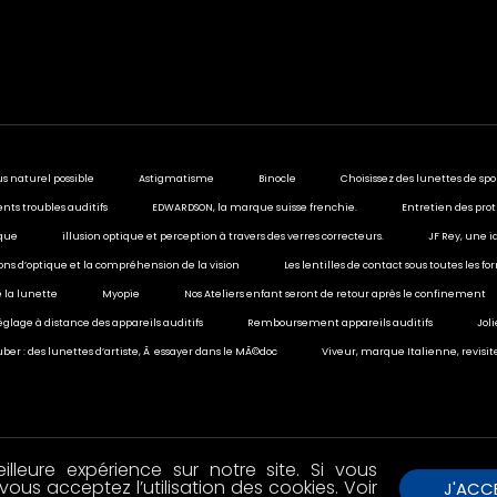
us naturel possible
Astigmatisme
Binocle
Choisissez des lunettes de spo
ents troubles auditifs
EDWARDSON, la marque suisse frenchie.
Entretien des prot
ique
illusion optique et perception à travers des verres correcteurs.
JF Rey, une i
sions d’optique et la compréhension de la vision
Les lentilles de contact sous toutes les f
 la lunette
Myopie
Nos Ateliers enfant seront de retour après le confinement
églage à distance des appareils auditifs
Remboursement appareils auditifs
Jol
ber : des lunettes d’artiste, Ã essayer dans le MÃ©doc
Viveur, marque Italienne, revisit
lleure expérience sur notre site. Si vous
vous acceptez l’utilisation des cookies. Voir
J'ACC