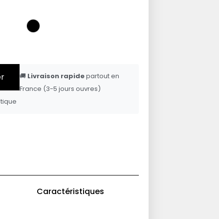
er
🚚
Livraison rapide
partout en
France (3-5 jours ouvres)
tique
Caractéristiques