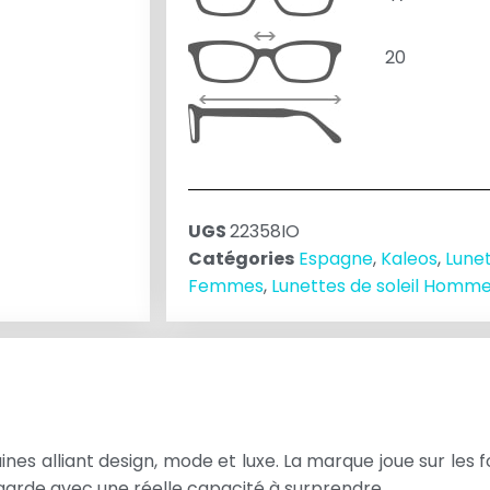
20
UGS
22358IO
Catégories
Espagne
,
Kaleos
,
Lunet
Femmes
,
Lunettes de soleil Homm
es alliant design, mode et luxe. La marque joue sur les 
arde avec une réelle capacité à surprendre.