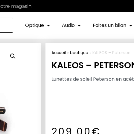
votre magasin
Optique
Audio
Faites un bilan
Accueil
»
boutique
»
KALEOS – Peterson
KALEOS – PETERSO
Lunettes de soleil Peterson en acé
209,00
€