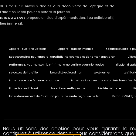
300 m² sur 3 niveaux dédiés à la découverte de l’optique et de
l’audition. Idéal pour se perdre la journée.
IRIS&OCTAVE
propose un Lieu d’expérimentation, lieu collaboratif,
lieu immersif.
Appareil auditif Bluetooth
Appareil auditif invisible
Appareil auditif le pl
Des accessoires pour appareils auditifs indispensables dans mon quotidien
Différ
Haffmans & Neumeister : le minimalisme berlinois dans le Médoc
Illusion d’opt
L’exostose de l’oreille
la surdité aujourd’hui
Le cérumen
Les illu
Lunettes de vue femme tendance
Lunettes Paname une vision très française de
Protection anti bruit
Protection oreille piscine
Réalité virtuelle
R
Un entrainement de l’audition pour une santé cognitive de fer
Veronika Wildgru
Nous utilisons des cookies pour vous garantir la mei
© 2020 All rights reserved
continuez à utiliser ce dernier, nous considérerons que 