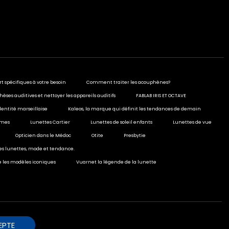
rt spécifiques à votre besoin
Comment traiter les acouphènes?
hèses auditives et nettoyer les appareils auditifs
FABLAB IRIS ET OCTAVE
dentité marseillaise
Kaleos, la marque qui définit les tendances de demain
ormes
Lunettes Cartier
Lunettes de soleil enfants
Lunettes de vue
Opticien dans le Médoc
Otite
Presbytie
ies lunettes, mode et tendance.
e les modèles iconiques
Vuarnet la légende de la lunette
EPTE