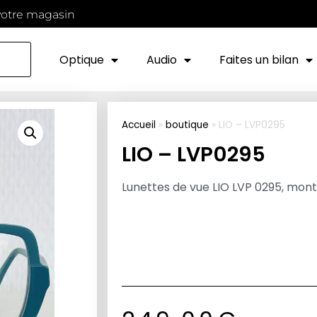
votre magasin
Optique
Audio
Faites un bilan
Accueil
»
boutique
»
LIO – LVP0295
LIO – LVP0295
Lunettes de vue LIO LVP 0295, mon