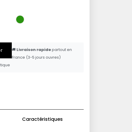
er
🚚
Livraison rapide
partout en
France (3-5 jours ouvres)
tique
Caractéristiques