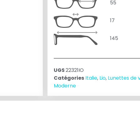
55
17
145
UGS
22321IO
Catégories
Italie
,
Lio
,
Lunettes de 
Moderne