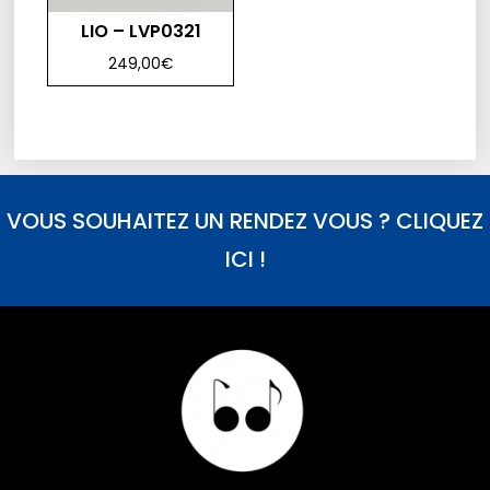
LIO – LVP0321
249,00
€
VOUS SOUHAITEZ UN RENDEZ VOUS ? CLIQUEZ
ICI !