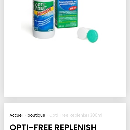
Accueil
»
boutique
»
Opti-Free RepleniSH 300ml
OPTI-FREE REPLENISH