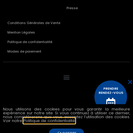
Presse
Conditions Générales de Vente
Mention Légales
Politique de confidentialité
Modes de paiement
PRENDRE
RENDEZ-VOUS
Nous utilisons des cookies pour vous garantir la meilleure
© 2020 All rights reserved
expérience sur notre site. Si vous continuez à utiliser ce dernier,
CONTACTEZ
nous considérerons que vous acceptez l’utilisation des cookies.
NOUS
Voir notre
Politique de confidentialité
.