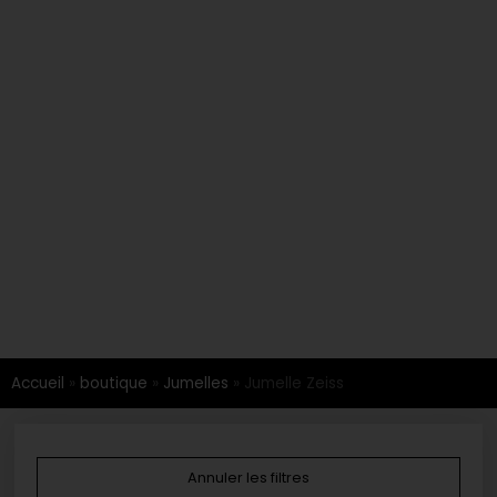
Accueil
»
boutique
»
Jumelles
»
Jumelle Zeiss
Annuler les filtres