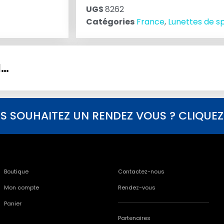
UGS
8262
Catégories
France
,
Lunettes de s
I…
S SOUHAITEZ UN RENDEZ VOUS ? CLIQUEZ I
Boutique
Contactez-nous
Mon compte
Rendez-vous
Panier
Partenaires