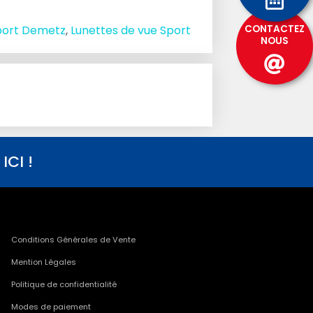
CONTACTEZ
port Demetz
,
Lunettes de vue Sport
NOUS
CI !
Conditions Générales de Vente
Mention Légales
Politique de confidentialité
Modes de paiement