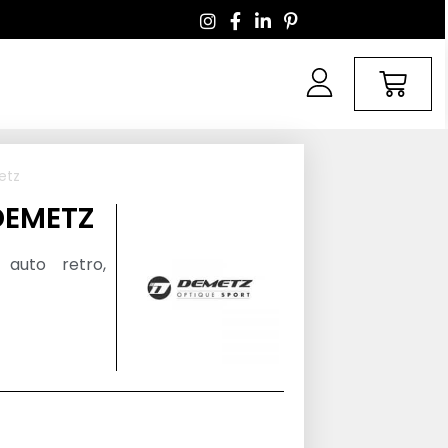
etz
DEMETZ
auto retro,