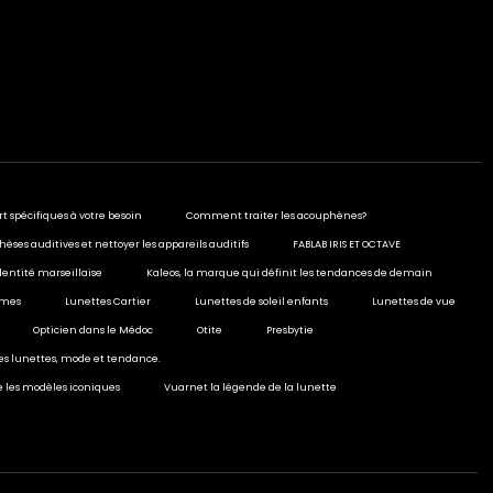
rt spécifiques à votre besoin
Comment traiter les acouphènes?
hèses auditives et nettoyer les appareils auditifs
FABLAB IRIS ET OCTAVE
dentité marseillaise
Kaleos, la marque qui définit les tendances de demain
ormes
Lunettes Cartier
Lunettes de soleil enfants
Lunettes de vue
Opticien dans le Médoc
Otite
Presbytie
ies lunettes, mode et tendance.
e les modèles iconiques
Vuarnet la légende de la lunette