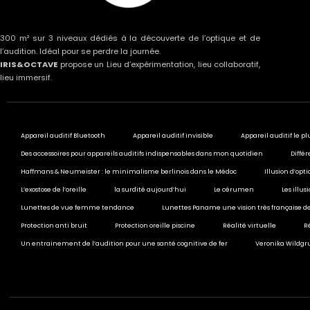
300 m² sur 3 niveaux dédiés à la découverte de l’optique et de
l’audition. Idéal pour se perdre la journée.
IRIS&OCTAVE
propose un Lieu d’expérimentation, lieu collaboratif,
lieu immersif.
Appareil auditif Bluetooth
Appareil auditif invisible
Appareil auditif le pl
Des accessoires pour appareils auditifs indispensables dans mon quotidien
Différ
Haffmans & Neumeister : le minimalisme berlinois dans le Médoc
Illusion d’opt
L’exostose de l’oreille
la surdité aujourd’hui
Le cérumen
Les illu
Lunettes de vue femme tendance
Lunettes Paname une vision très française de
Protection anti bruit
Protection oreille piscine
Réalité virtuelle
R
Un entrainement de l’audition pour une santé cognitive de fer
Veronika Wildgru