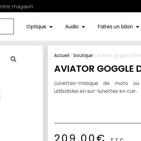
votre magasin
Optique
Audio
Faites un bilan
Accueil
»
boutique
»
Aviator goggle Dem
AVIATOR GOGGLE 
Lunettes-masque de moto ou 
utilisables en sur-lunettes en cuir.
209,00
€
TTC