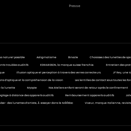
Presse
us naturel possible
Astigmatisme
Binocle
Choisissez des lunettes de spo
ents troubles auditifs
EDWARDSON, la marque suisse frenchie.
Entretien des prot
ique
illusion optique et perception à travers des verres correcteurs.
JF Rey, une i
sions d’optique et la compréhension de la vision
Les lentilles de contact sous toutes les f
 la lunette
Myopie
Nos Ateliers enfant seront de retour après le confinement
églage à distance des appareils auditifs
Remboursement appareils auditifs
Jol
ber : des lunettes d’artiste, Ã essayer dans le MÃ©doc
Viveur, marque Italienne, revisit