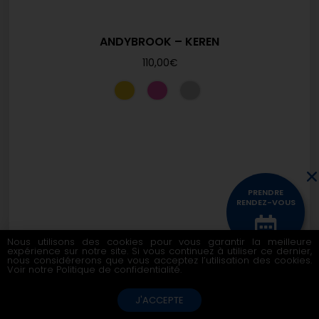
ANDYBROOK – KEREN
110,00
€
PRENDRE
RENDEZ-VOUS
Nous utilisons des cookies pour vous garantir la meilleure
expérience sur notre site. Si vous continuez à utiliser ce dernier,
CONTACTEZ
nous considérerons que vous acceptez l’utilisation des cookies.
NOUS
Voir notre
Politique de confidentialité
.
J'ACCEPTE