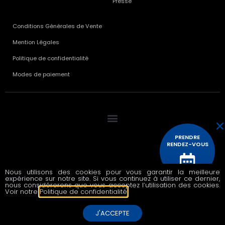
Presse
Conditions Générales de Vente
Mention Légales
Politique de confidentialité
Modes de paiement
PRENDRE
RENDEZ-VOUS
Nous utilisons des cookies pour vous garantir la meilleure
© 2020 All rights reserved
expérience sur notre site. Si vous continuez à utiliser ce dernier,
CONTACTEZ
nous considérerons que vous acceptez l’utilisation des cookies.
NOUS
Voir notre
Politique de confidentialité
.
J'ACCEPTE