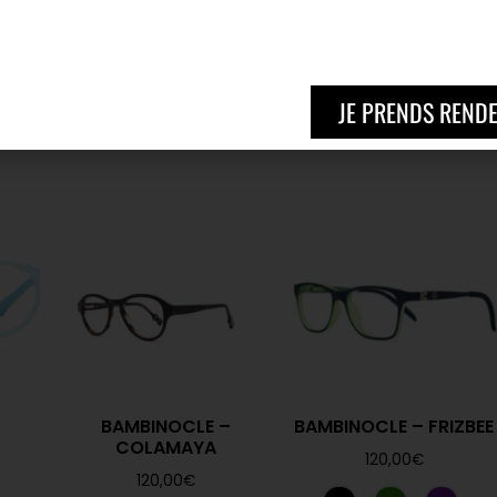
AEL
BAMBINOCLE –
12,00
€
TTC
BOOMERANG
120,00
€
JE PRENDS REND
–
BAMBINOCLE –
BAMBINOCLE – FRIZBEE
COLAMAYA
120,00
€
120,00
€