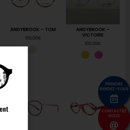
ANDYBROOK – TOM
ANDYBROOK –
VICTOIRE
100,00
€
100,00
€
PRENDRE
RENDEZ-VOUS
CONTACTEZ
NOUS