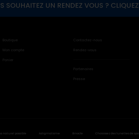
S SOUHAITEZ UN RENDEZ VOUS ? CLIQUEZ I
Boutique
Contactez-nous
Mon compte
Rendez-vous
Panier
Partenaires
Presse
us naturel possible
Astigmatisme
Binocle
Choisissez des lunettes de spo