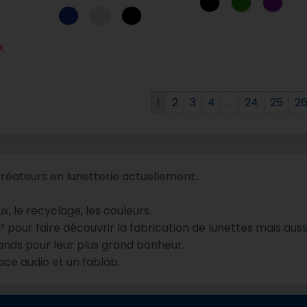
k
1
2
3
4
…
24
25
2
créateurs en lunetterie actuellement.
, le recyclage, les couleurs.
² pour faire découvrir la fabrication de lunettes mais au
rands pour leur plus grand bonheur.
ace audio et un fablab.