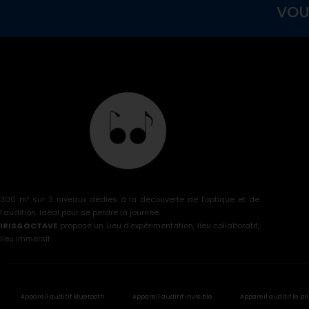
VOU
300 m² sur 3 niveaux dédiés à la découverte de l’optique et de
l’audition. Idéal pour se perdre la journée.
IRIS&OCTAVE
propose un Lieu d’expérimentation, lieu collaboratif,
lieu immersif.
Appareil auditif Bluetooth
Appareil auditif invisible
Appareil auditif le pl