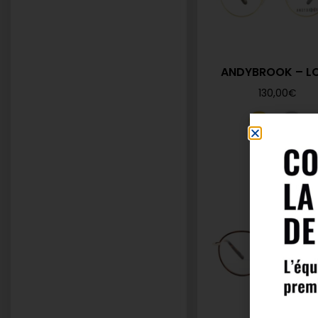
ANDYBROOK – L
130,00
€