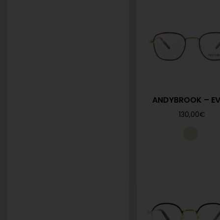
ANDYBROOK – EVA
130,00
€