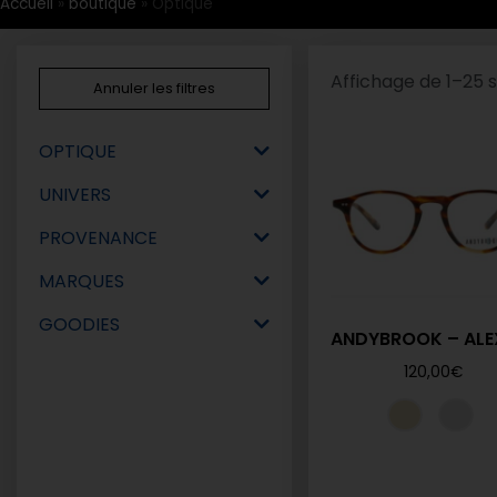
Accueil
»
boutique
»
Optique
Affichage de 1–25 s
Annuler les filtres
OPTIQUE
UNIVERS
PROVENANCE
MARQUES
GOODIES
ANDYBROOK – ALEX
120,00
€