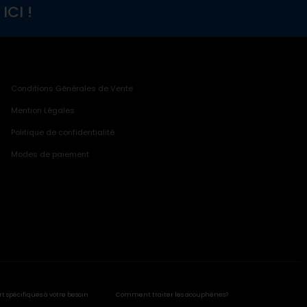
CI !
Conditions Générales de Vente
Mention Légales
Politique de confidentialité
Modes de paiement
rt spécifiques à votre besoin
Comment traiter les acouphènes?