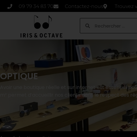
09 79 34 83 70
Contactez-nous
Trouvez 
OPTIQUE
Avoir une boutique réelle et sur internet est essentiel p
m² permet d’accueillir nos clients dans le respect des règ