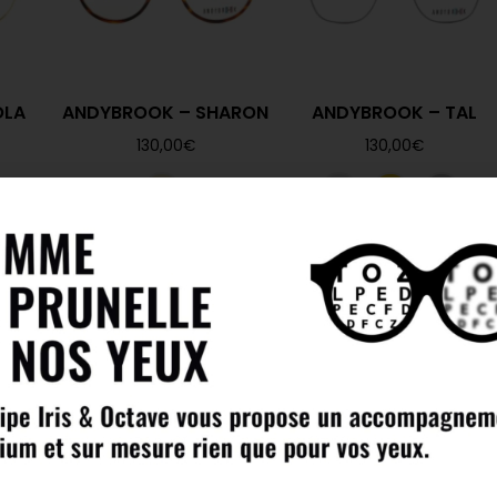
OLA
ANDYBROOK – SHARON
ANDYBROOK – TAL
130,00
€
130,00
€
ANTI BUÉE