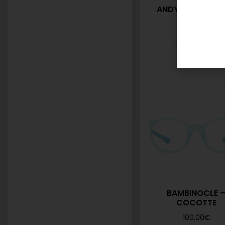
ANDYBROOK – Y
130,00
€
BAMBINOCLE 
COCOTTE
100,00
€