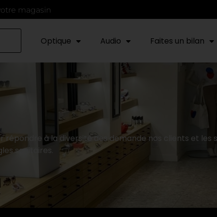
votre magasin
Optique
Audio
Faites un bilan
our répondre à la diversité des demande nos clients et les
les sanitaires.