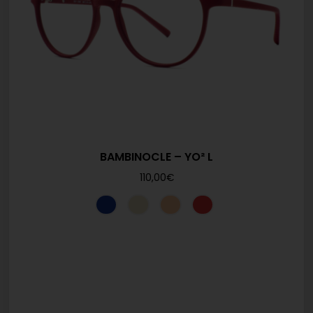
BAMBINOCLE – YO² L
110,00
€