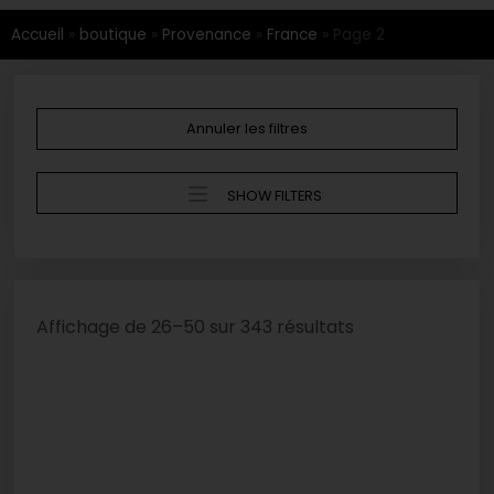
Accueil
»
boutique
»
Provenance
»
France
»
Page 2
Annuler les filtres
SHOW FILTERS
Affichage de 26–50 sur 343 résultats