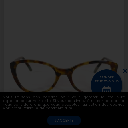
PRENDRE
RENDEZ-VOUS
Nous utilisons des cookies pour vous garantir la meilleure
expérience sur notre site. Si vous continuez à utiliser ce dernier,
CONTACTEZ
nous considérerons que vous acceptez l’utilisation des cookies.
NOUS
Voir notre
Politique de confidentialité
.
J'ACCEPTE