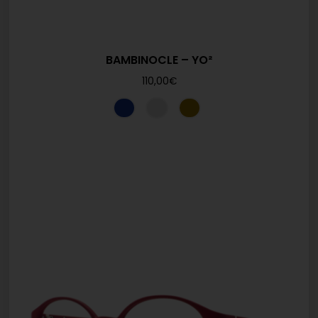
BAMBINOCLE – YO²
110,00
€