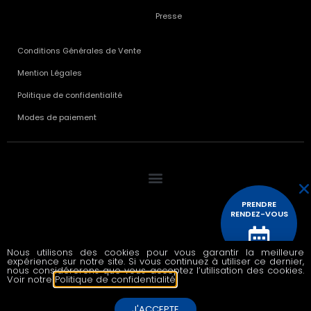
Presse
Conditions Générales de Vente
Mention Légales
Politique de confidentialité
Modes de paiement
PRENDRE
RENDEZ-VOUS
Nous utilisons des cookies pour vous garantir la meilleure
© 2020 All rights reserved
expérience sur notre site. Si vous continuez à utiliser ce dernier,
CONTACTEZ
nous considérerons que vous acceptez l’utilisation des cookies.
NOUS
Voir notre
Politique de confidentialité
.
J'ACCEPTE