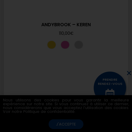
ANDYBROOK – KEREN
110,00
€
PRENDRE
RENDEZ-VOUS
Nous utilisons des cookies pour vous garantir la meilleure
expérience sur notre site. Si vous continuez à utiliser ce dernier,
CONTACTEZ
nous considérerons que vous acceptez l’utilisation des cookies.
NOUS
Voir notre
Politique de confidentialité
.
J'ACCEPTE