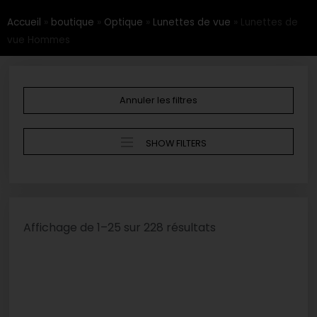
Accueil
»
boutique
»
Optique
»
Lunettes de vue
»
Lunettes de
vue Hommes
Annuler les filtres
SHOW FILTERS
Affichage de 1–25 sur 228 résultats