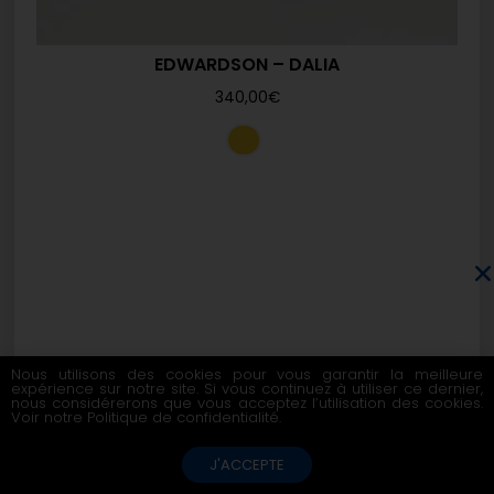
EDWARDSON – DALIA
340,00
€
Nous utilisons des cookies pour vous garantir la meilleure
expérience sur notre site. Si vous continuez à utiliser ce dernier,
nous considérerons que vous acceptez l’utilisation des cookies.
Voir notre
Politique de confidentialité
.
J'ACCEPTE