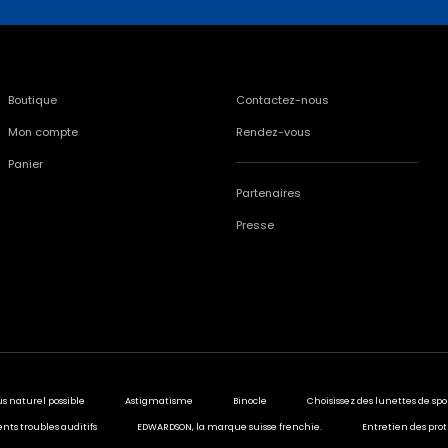
Boutique
Contactez-nous
Mon compte
Rendez-vous
Panier
Partenaires
Presse
us naturel possible
Astigmatisme
Binocle
Choisissez des lunettes de spo
ents troubles auditifs
EDWARDSON, la marque suisse frenchie.
Entretien des prot