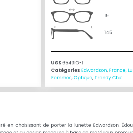
19
145
UGS
6549IO-1
Catégories
Edwardson
,
France
,
Lu
Femmes
,
Optique
,
Trendy Chic
uré en choisissant de porter la lunette Edwardson. Édouar
vintage et au design moderne à base de matériaux premiu