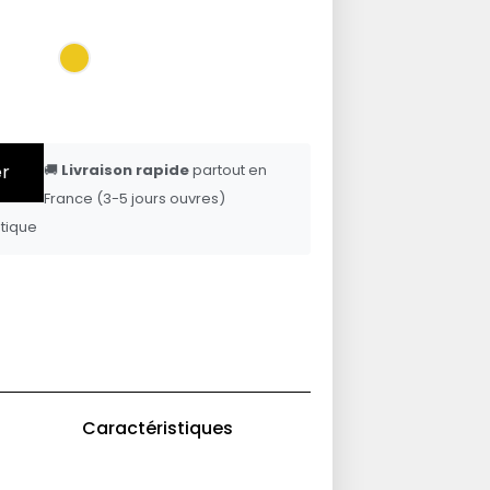
er
🚚
Livraison rapide
partout en
France (3-5 jours ouvres)
tique
Caractéristiques