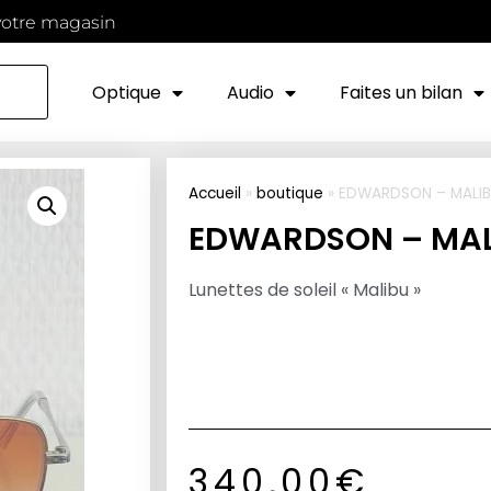
votre magasin
Optique
Audio
Faites un bilan
Accueil
»
boutique
»
EDWARDSON – MALI
EDWARDSON – MAL
Lunettes de soleil « Malibu »
340,00
€