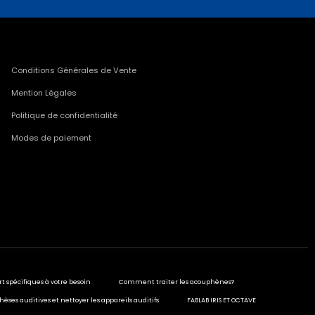
Conditions Générales de Vente
Mention Légales
Politique de confidentialité
Modes de paiement
rt spécifiques à votre besoin
Comment traiter les acouphènes?
hèses auditives et nettoyer les appareils auditifs
FABLAB IRIS ET OCTAVE