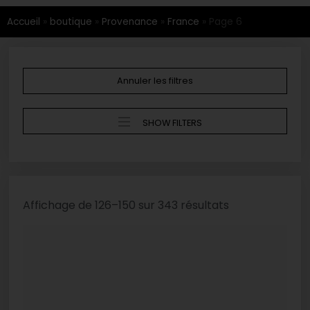
Accueil
»
boutique
»
Provenance
»
France
»
Page 6
Annuler les filtres
SHOW FILTERS
Affichage de 126–150 sur 343 résultats