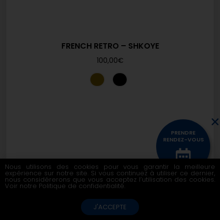
FRENCH RETRO – SHKOYE
100,00
€
PRENDRE
RENDEZ-VOUS
Nous utilisons des cookies pour vous garantir la meilleure
expérience sur notre site. Si vous continuez à utiliser ce dernier,
CONTACTEZ
nous considérerons que vous acceptez l’utilisation des cookies.
NOUS
Voir notre
Politique de confidentialité
.
J'ACCEPTE