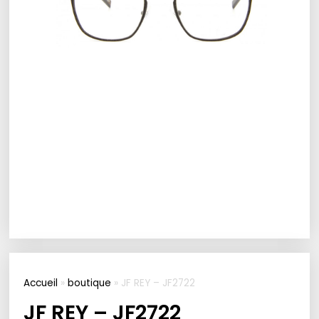
Accueil
»
boutique
»
JF REY – JF2722
JF REY – JF2722