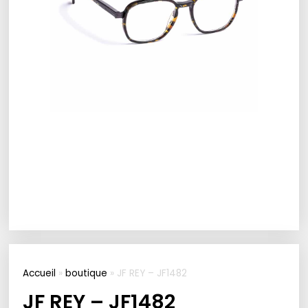
Accueil
»
boutique
»
JF REY – JF1482
JF REY – JF1482