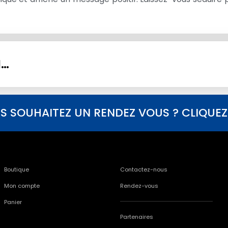
I…
S SOUHAITEZ UN RENDEZ VOUS ? CLIQUEZ I
Boutique
Contactez-nous
Mon compte
Rendez-vous
Panier
Partenaires