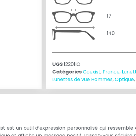
17
140
UGS
12201IO
Catégories
Coexist
,
France
,
Lunet
Lunettes de vue Hommes
,
Optique
,
st est un outil d’expression personnalisé qui ressemble à
ique et affiche un message positif. Laissez-vous séduire 