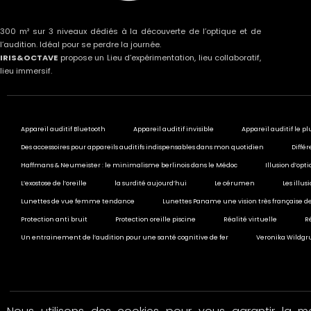
300 m² sur 3 niveaux dédiés à la découverte de l’optique et de
l’audition. Idéal pour se perdre la journée.
IRIS&OCTAVE
propose un Lieu d’expérimentation, lieu collaboratif,
lieu immersif.
Appareil auditif Bluetooth
Appareil auditif invisible
Appareil auditif le pl
Des accessoires pour appareils auditifs indispensables dans mon quotidien
Différ
Haffmans & Neumeister : le minimalisme berlinois dans le Médoc
Illusion d’opt
L’exostose de l’oreille
la surdité aujourd’hui
Le cérumen
Les illu
Lunettes de vue femme tendance
Lunettes Paname une vision très française de
Protection anti bruit
Protection oreille piscine
Réalité virtuelle
R
Un entrainement de l’audition pour une santé cognitive de fer
Veronika Wildgru
© 2020 All rights reserved