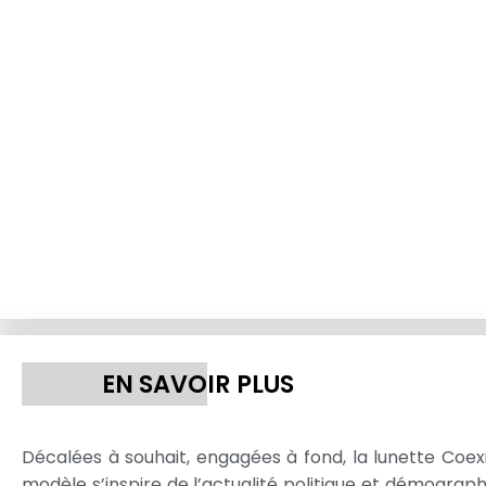
EN SAVOIR PLUS
Décalées à souhait, engagées à fond, la lunette Coexi
modèle s’inspire de l’actualité politique et démograph