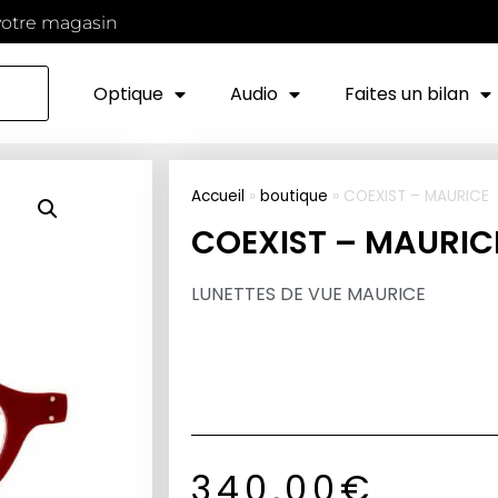
votre magasin
Optique
Audio
Faites un bilan
Accueil
»
boutique
»
COEXIST – MAURICE
COEXIST – MAURIC
LUNETTES DE VUE MAURICE
340,00
€