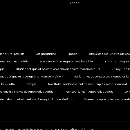
Presse
us naturel possible
Astigmatisme
Binocle
Choisissez des lunettes de spo
ents troubles auditifs
EDWARDSON, la marque suisse frenchie.
Entretien des prot
ique
illusion optique et perception à travers des verres correcteurs.
JF Rey, une i
sions d’optique et la compréhension de la vision
Les lentilles de contact sous toutes les f
 la lunette
Myopie
Nos Ateliers enfant seront de retour après le confinement
églage à distance des appareils auditifs
Remboursement appareils auditifs
Jol
ber : des lunettes d’artiste, Ã essayer dans le MÃ©doc
Viveur, marque Italienne, revisit