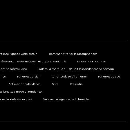
rt spécifiques à votre besoin
Comment traiter les acouphènes?
hèses auditives et nettoyer les appareils auditifs
FABLAB IRIS ET OCTAVE
dentité marseillaise
Kaleos, la marque qui définit les tendances de demain
ormes
Lunettes Cartier
Lunettes de soleil enfants
Lunettes de vue
Opticien dans le Médoc
Otite
Presbytie
ies lunettes, mode et tendance.
e les modèles iconiques
Vuarnet la légende de la lunette