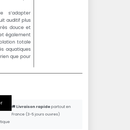
e s’adapter
it auditif plus
 très douce et
rmet également
olation totale
tés aquatiques
 rien que pour
er
🚚
Livraison rapide
partout en
France (3-5 jours ouvres)
tique