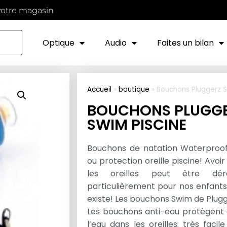
votre magasin
Optique
Audio
Faites un bilan
Accueil
»
boutique
»
Bouchons Pluggerz S
BOUCHONS PLUGG
SWIM PISCINE
Bouchons de natation Waterproof
ou protection oreille piscine! Avoir
les oreilles peut être dér
particulièrement pour nos enfants
existe! Les bouchons Swim de Plugg
Les bouchons anti-eau protègent d
l’eau dans les oreilles; très facile