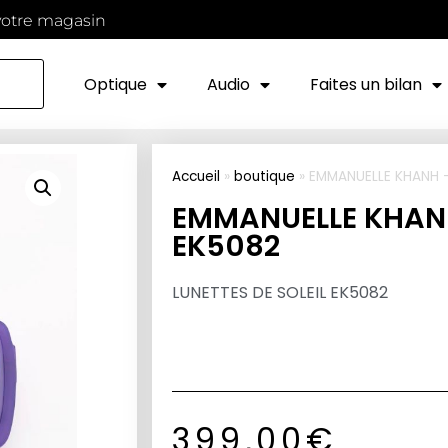
votre magasin
Optique
Audio
Faites un bilan
Accueil
»
boutique
»
EMMANUELLE KHANH 
EMMANUELLE KHAN
EK5082
LUNETTES DE SOLEIL EK5082
399,00
€