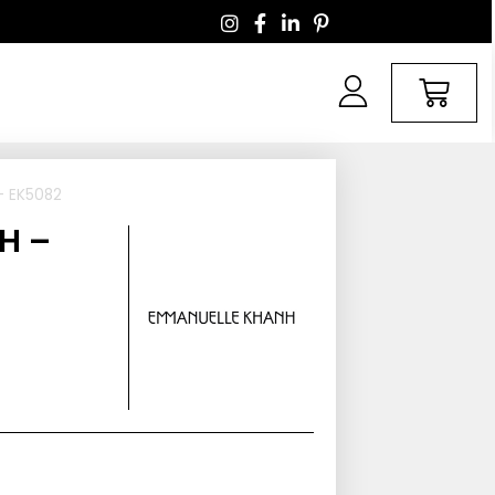
– EK5082
H –