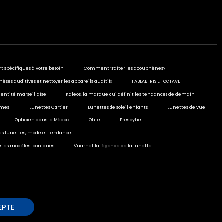
rt spécifiques à votre besoin
Comment traiter les acouphènes?
hèses auditives et nettoyer les appareils auditifs
FABLAB IRIS ET OCTAVE
dentité marseillaise
Kaleos, la marque qui définit les tendances de demain
ormes
Lunettes Cartier
Lunettes de soleil enfants
Lunettes de vue
Opticien dans le Médoc
Otite
Presbytie
ies lunettes, mode et tendance.
e les modèles iconiques
Vuarnet la légende de la lunette
EPTE