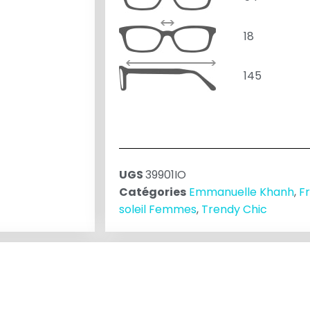
18
145
UGS
39901IO
Catégories
Emmanuelle Khanh
,
F
soleil Femmes
,
Trendy Chic