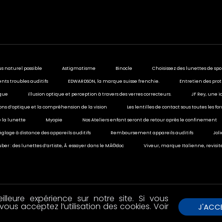
us naturel possible
Astigmatisme
Binocle
Choisissez des lunettes de spo
ents troubles auditifs
EDWARDSON, la marque suisse frenchie.
Entretien des prot
ique
illusion optique et perception à travers des verres correcteurs.
JF Rey, une i
sions d’optique et la compréhension de la vision
Les lentilles de contact sous toutes les f
 la lunette
Myopie
Nos Ateliers enfant seront de retour après le confinement
églage à distance des appareils auditifs
Remboursement appareils auditifs
Jol
ber : des lunettes d’artiste, Ã essayer dans le MÃ©doc
Viveur, marque Italienne, revisit
lleure expérience sur notre site. Si vous
vous acceptez l’utilisation des cookies. Voir
J'ACC