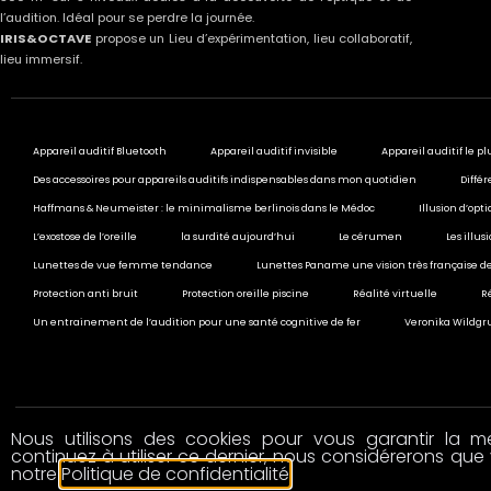
l’audition. Idéal pour se perdre la journée.
IRIS&OCTAVE
propose un Lieu d’expérimentation, lieu collaboratif,
lieu immersif.
Appareil auditif Bluetooth
Appareil auditif invisible
Appareil auditif le pl
Des accessoires pour appareils auditifs indispensables dans mon quotidien
Différ
Haffmans & Neumeister : le minimalisme berlinois dans le Médoc
Illusion d’opt
L’exostose de l’oreille
la surdité aujourd’hui
Le cérumen
Les illu
Lunettes de vue femme tendance
Lunettes Paname une vision très française de
Protection anti bruit
Protection oreille piscine
Réalité virtuelle
R
Un entrainement de l’audition pour une santé cognitive de fer
Veronika Wildgru
Nous utilisons des cookies pour vous garantir la mei
© 2020 All rights reserved
continuez à utiliser ce dernier, nous considérerons que 
notre
Politique de confidentialité
.