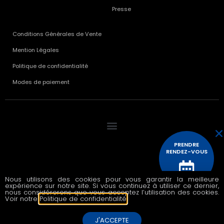
Presse
Conditions Générales de Vente
Mention Légales
Politique de confidentialité
Modes de paiement
PRENDRE
RENDEZ-VOUS
Nous utilisons des cookies pour vous garantir la meilleure
© 2020 All rights reserved
expérience sur notre site. Si vous continuez à utiliser ce dernier,
CONTACTEZ
nous considérerons que vous acceptez l’utilisation des cookies.
NOUS
Voir notre
Politique de confidentialité
.
J'ACCEPTE