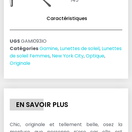
145
Caractéristiques
UGS
GAMI093IO
Catégories
Gamine
,
Lunettes de soleil
,
Lunettes
de soleil Femmes
,
New York City
,
Optique
,
Originale
EN SAVOIR PLUS
Chic, originale et tellement belle, osez la
monture que personne n’ose car elle est