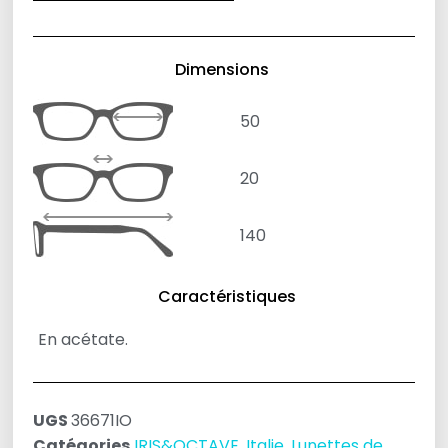
Dimensions
50
20
140
Caractéristiques
En acétate.
UGS
36671IO
Catégories
IRIS&OCTAVE
,
Italie
,
Lunettes de