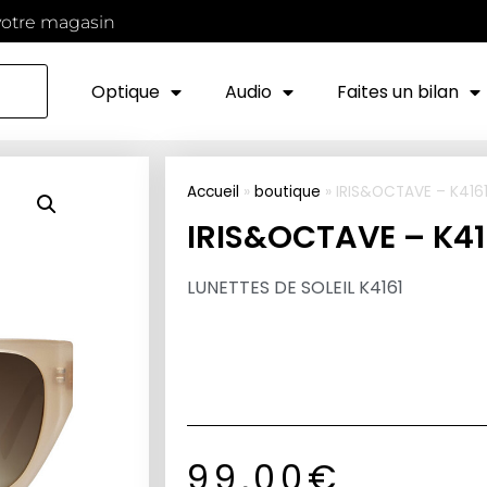
votre magasin
Optique
Audio
Faites un bilan
Accueil
»
boutique
»
IRIS&OCTAVE – K416
IRIS&OCTAVE – K41
LUNETTES DE SOLEIL K4161
99,00
€