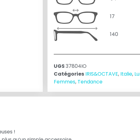
17
140
UGS
37804IO
Catégories
IRIS&OCTAVE
,
Italie
,
Lu
Femmes
,
Tendance
euses !
 plus qu’un simple accessoire.