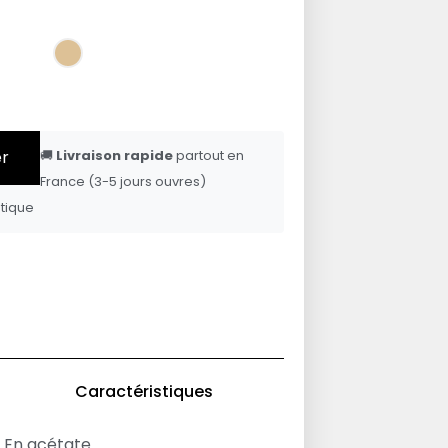
er
🚚
Livraison rapide
partout en
France (3-5 jours ouvres)
tique
Caractéristiques
En acétate.