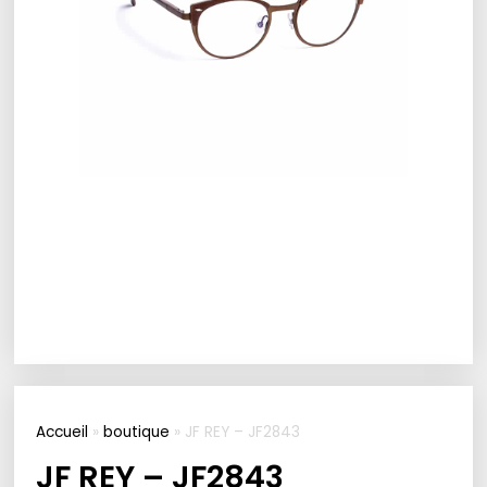
Accueil
»
boutique
»
JF REY – JF2843
JF REY – JF2843