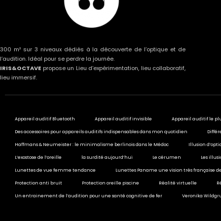
300 m² sur 3 niveaux dédiés à la découverte de l’optique et de
l’audition. Idéal pour se perdre la journée.
IRIS&OCTAVE
propose un Lieu d’expérimentation, lieu collaboratif,
lieu immersif.
Appareil auditif Bluetooth
Appareil auditif invisible
Appareil auditif le pl
Des accessoires pour appareils auditifs indispensables dans mon quotidien
Différ
Haffmans & Neumeister : le minimalisme berlinois dans le Médoc
Illusion d’opt
L’exostose de l’oreille
la surdité aujourd’hui
Le cérumen
Les illu
Lunettes de vue femme tendance
Lunettes Paname une vision très française de
Protection anti bruit
Protection oreille piscine
Réalité virtuelle
R
Un entrainement de l’audition pour une santé cognitive de fer
Veronika Wildgru