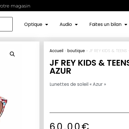
votre magasin
Optique
Audio
Faites un bilan
Accueil
»
boutique
»
JF REY KIDS & TEENS
JF REY KIDS & TEEN
AZUR
Lunettes de soleil « Azur »
60,00
€