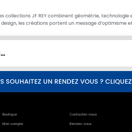
es collections JF REY combinent géométrie, technologie et
 design, les créations portent un message d’optimisme et 
I…
S SOUHAITEZ UN RENDEZ VOUS ? CLIQUEZ I
Boutique
Contactez-nous
Mon compte
Rendez-vous