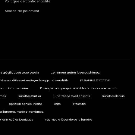
Politique de confidentialité
Modes de paiement
rt spécifiques à votre besoin
Comment traiter les acouphènes?
hèses auditives et nettoyer les appareils auditifs
FABLAB IRIS ET OCTAVE
dentité marseillaise
Kaleos, la marque qui définit les tendances de demain
ormes
Lunettes Cartier
Lunettes de soleil enfants
Lunettes de vue
Opticien dans le Médoc
Otite
Presbytie
ies lunettes, mode et tendance.
e les modèles iconiques
Vuarnet la légende de la lunette