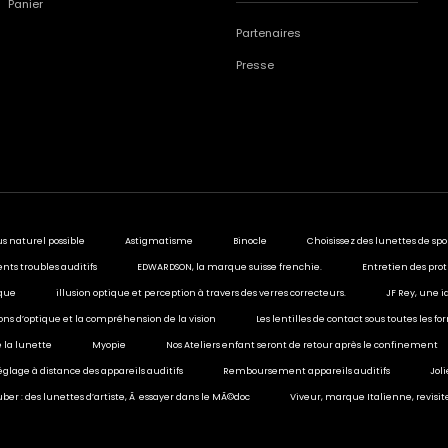
Panier
Partenaires
Presse
us naturel possible
Astigmatisme
Binocle
Choisissez des lunettes de spo
ents troubles auditifs
EDWARDSON, la marque suisse frenchie.
Entretien des prot
ique
illusion optique et perception à travers des verres correcteurs.
JF Rey, une i
sions d’optique et la compréhension de la vision
Les lentilles de contact sous toutes les f
 la lunette
Myopie
Nos Ateliers enfant seront de retour après le confinement
églage à distance des appareils auditifs
Remboursement appareils auditifs
Jol
ber : des lunettes d’artiste, Ã essayer dans le MÃ©doc
Viveur, marque Italienne, revisit