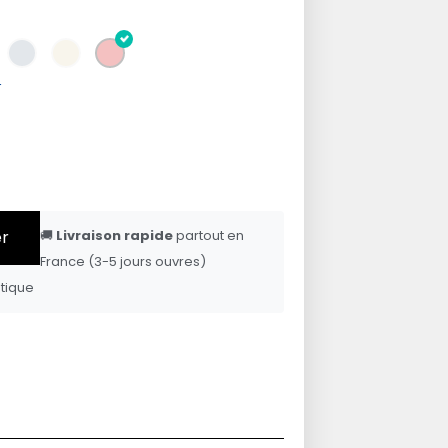
r
er
🚚
Livraison rapide
partout en
France (3-5 jours ouvres)
tique