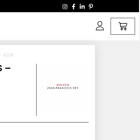
 – AZUR
S –