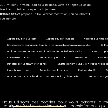
300 m² sur 3 niveaux dédiés à la découverte de l’optique et de
l’audition. Idéal pour se perdre la journée.
IRIS&OCTAVE
propose un Lieu d’expérimentation, lieu collaboratif,
lieu immersif.
Appareil auditif Bluetooth
Appareil auditif invisible
Appareil auditif le pl
Des accessoires pour appareils auditifs indispensables dans mon quotidien
Différ
Haffmans & Neumeister : le minimalisme berlinois dans le Médoc
Illusion d’opt
L’exostose de l’oreille
la surdité aujourd’hui
Le cérumen
Les illu
Lunettes de vue femme tendance
Lunettes Paname une vision très française de
Protection anti bruit
Protection oreille piscine
Réalité virtuelle
R
Un entrainement de l’audition pour une santé cognitive de fer
Veronika Wildgru
Nous utilisons des cookies pour vous garantir la mei
© 2020 All rights reserved
continuez à utiliser ce dernier, nous considérerons que 