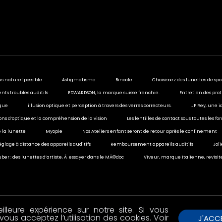
us naturel possible
Astigmatisme
Binocle
Choisissez des lunettes de spo
ents troubles auditifs
EDWARDSON, la marque suisse frenchie.
Entretien des prot
ique
illusion optique et perception à travers des verres correcteurs.
JF Rey, une i
sions d’optique et la compréhension de la vision
Les lentilles de contact sous toutes les f
 la lunette
Myopie
Nos Ateliers enfant seront de retour après le confinement
églage à distance des appareils auditifs
Remboursement appareils auditifs
Jol
ber : des lunettes d’artiste, Ã essayer dans le MÃ©doc
Viveur, marque Italienne, revisit
lleure expérience sur notre site. Si vous
vous acceptez l’utilisation des cookies. Voir
J'ACC