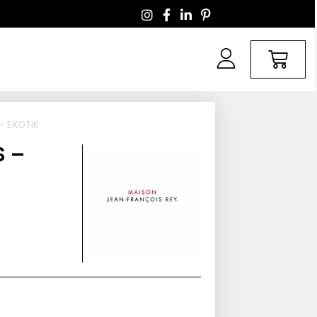
– EXOTIK
S –