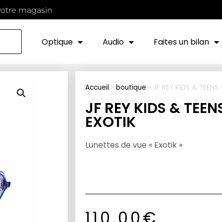
votre magasin
Optique
Audio
Faites un bilan
Accueil
»
boutique
»
JF REY KIDS & TEENS 
JF REY KIDS & TEEN
EXOTIK
Lunettes de vue « Exotik »
110,00
€