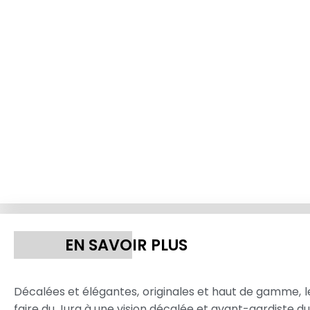
EN SAVOIR PLUS
Décalées et élégantes, originales et haut de gamme, l
faire du Jura à une vision décalée et avant-gardiste du