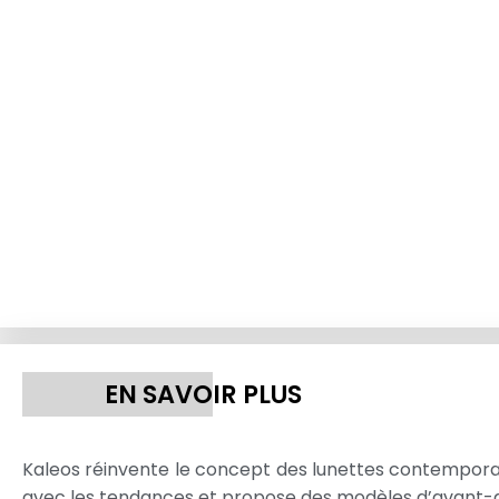
EN SAVOIR PLUS
Kaleos réinvente le concept des lunettes contemporain
avec les tendances et propose des modèles d’avant-g