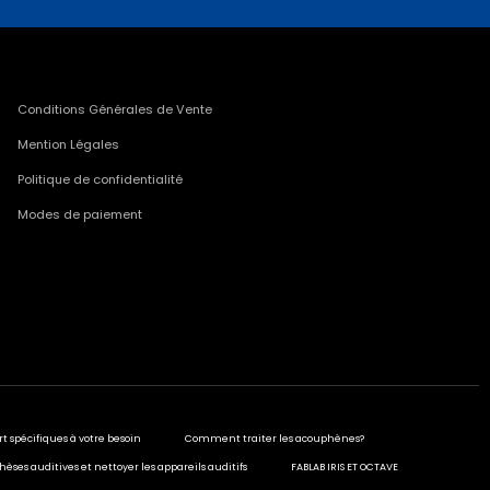
Conditions Générales de Vente
Mention Légales
Politique de confidentialité
Modes de paiement
rt spécifiques à votre besoin
Comment traiter les acouphènes?
hèses auditives et nettoyer les appareils auditifs
FABLAB IRIS ET OCTAVE