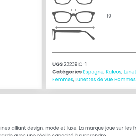
19
UGS
22239IO-1
Catégories
Espagne
,
Kaleos
,
Lune
Femmes
,
Lunettes de vue Hommes
es alliant design, mode et luxe. La marque joue sur les 
arde avec une réelle capacité à surprendre.