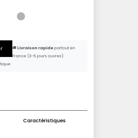
er
🚚
Livraison rapide
partout en
France (3-5 jours ouvres)
tique
Caractéristiques