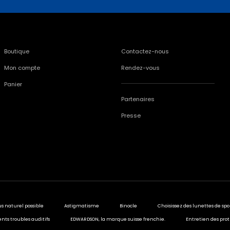
Boutique
Contactez-nous
Mon compte
Rendez-vous
Panier
Partenaires
Presse
us naturel possible
Astigmatisme
Binocle
Choisissez des lunettes de spo
ents troubles auditifs
EDWARDSON, la marque suisse frenchie.
Entretien des prot