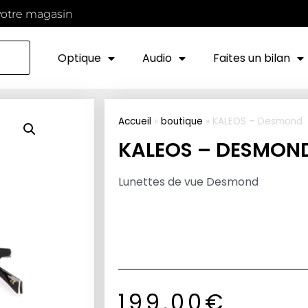
votre magasin
Optique
Audio
Faites un bilan
Accueil
»
boutique
»
KALEOS – Desmond
KALEOS – DESMON
Lunettes de vue Desmond
199,00
€