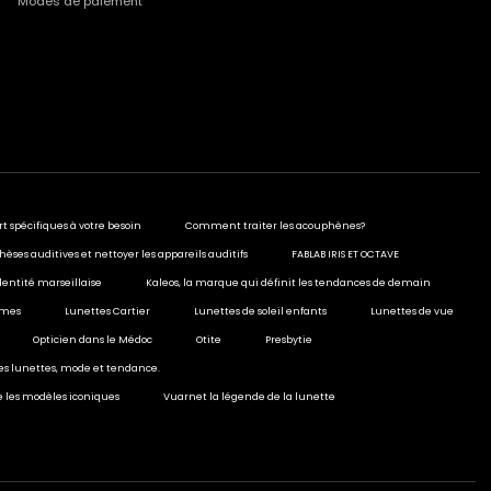
Modes de paiement
rt spécifiques à votre besoin
Comment traiter les acouphènes?
hèses auditives et nettoyer les appareils auditifs
FABLAB IRIS ET OCTAVE
dentité marseillaise
Kaleos, la marque qui définit les tendances de demain
ormes
Lunettes Cartier
Lunettes de soleil enfants
Lunettes de vue
Opticien dans le Médoc
Otite
Presbytie
ies lunettes, mode et tendance.
e les modèles iconiques
Vuarnet la légende de la lunette