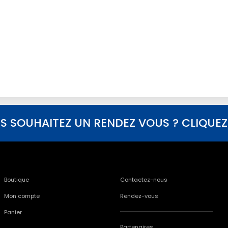
S SOUHAITEZ UN RENDEZ VOUS ? CLIQUEZ I
Boutique
Contactez-nous
Mon compte
Rendez-vous
Panier
Partenaires