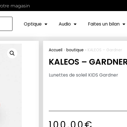
votre magasin
Optique
Audio
Faites un bilan
Accueil
»
boutique
»
KALEOS – Gardner
KALEOS – GARDNE
Lunettes de soleil KIDS Gardner
100,00
€