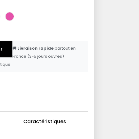
er
🚚
Livraison rapide
partout en
France (3-5 jours ouvres)
tique
Caractéristiques