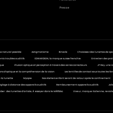
Presse
us naturel possible
Astigmatisme
Binocle
Choisissez des lunettes de spo
ents troubles auditifs
EDWARDSON, la marque suisse frenchie.
Entretien des prot
ique
illusion optique et perception à travers des verres correcteurs.
JF Rey, une i
sions d’optique et la compréhension de la vision
Les lentilles de contact sous toutes les f
 la lunette
Myopie
Nos Ateliers enfant seront de retour après le confinement
églage à distance des appareils auditifs
Remboursement appareils auditifs
Jol
ber : des lunettes d’artiste, Ã essayer dans le MÃ©doc
Viveur, marque Italienne, revisit