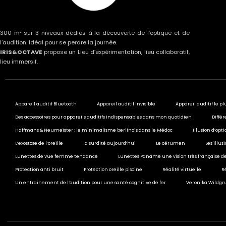
300 m² sur 3 niveaux dédiés à la découverte de l’optique et de
l’audition. Idéal pour se perdre la journée.
IRIS&OCTAVE
propose un Lieu d’expérimentation, lieu collaboratif,
lieu immersif.
Appareil auditif Bluetooth
Appareil auditif invisible
Appareil auditif le pl
Des accessoires pour appareils auditifs indispensables dans mon quotidien
Différ
Haffmans & Neumeister : le minimalisme berlinois dans le Médoc
Illusion d’opt
L’exostose de l’oreille
la surdité aujourd’hui
Le cérumen
Les illu
Lunettes de vue femme tendance
Lunettes Paname une vision très française de
Protection anti bruit
Protection oreille piscine
Réalité virtuelle
R
Un entrainement de l’audition pour une santé cognitive de fer
Veronika Wildgru