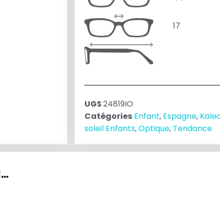
17
UGS
24819IO
Catégories
Enfant
,
Espagne
,
Kale
soleil Enfants
,
Optique
,
Tendance
I…