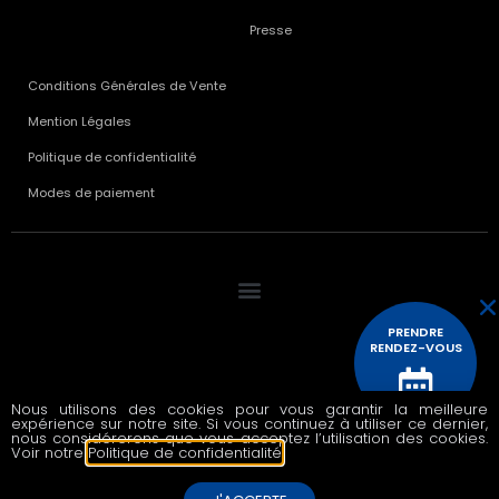
Presse
Conditions Générales de Vente
Mention Légales
Politique de confidentialité
Modes de paiement
PRENDRE
RENDEZ-VOUS
Nous utilisons des cookies pour vous garantir la meilleure
© 2020 All rights reserved
expérience sur notre site. Si vous continuez à utiliser ce dernier,
CONTACTEZ
nous considérerons que vous acceptez l’utilisation des cookies.
NOUS
Voir notre
Politique de confidentialité
.