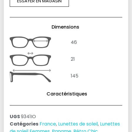
ESSAYER EN MAGASIN
Dimensions
46
21
145
Caractéristiques
UGS
9341IO
Catégories
France
,
Lunettes de soleil
,
Lunettes
de soleil Femmes
,
Paname
,
Rétro Chic