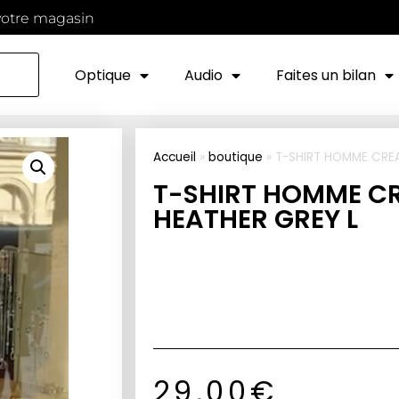
votre magasin
Optique
Audio
Faites un bilan
Accueil
»
boutique
»
T-SHIRT HOMME CRE
T-SHIRT HOMME C
HEATHER GREY L
29,00
€