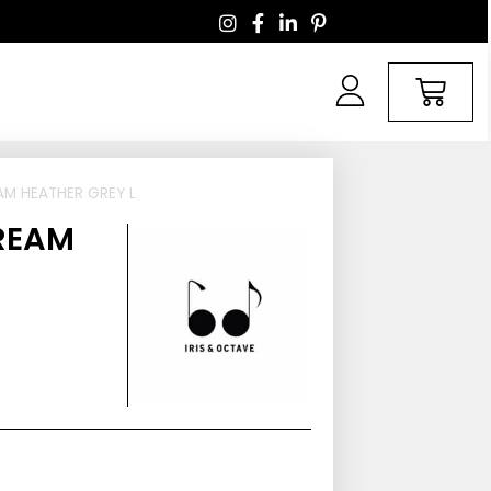
AM HEATHER GREY L
REAM