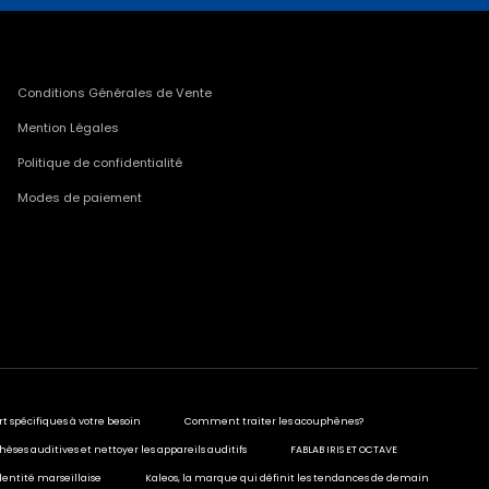
Conditions Générales de Vente
Mention Légales
Politique de confidentialité
Modes de paiement
rt spécifiques à votre besoin
Comment traiter les acouphènes?
hèses auditives et nettoyer les appareils auditifs
FABLAB IRIS ET OCTAVE
dentité marseillaise
Kaleos, la marque qui définit les tendances de demain