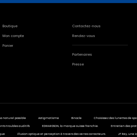
Boutique
Contactez-nous
Mon compte
Rendez-vous
Panier
Partenaires
Presse
us naturel possible
Astigmatisme
Binocle
Choisissez des lunettes de spo
ents troubles auditifs
EDWARDSON, la marque suisse frenchie.
Entretien des prot
ique
illusion optique et perception à travers des verres correcteurs.
JF Rey, une i