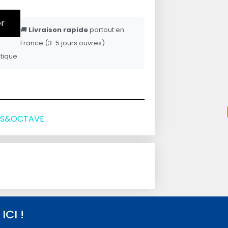
er
🚚
Livraison rapide
partout en
France (3-5 jours ouvres)
tique
RIS&OCTAVE
CI !