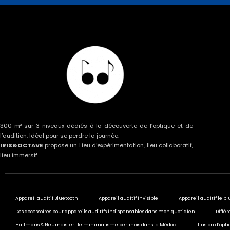
300 m² sur 3 niveaux dédiés à la découverte de l’optique et de
l’audition. Idéal pour se perdre la journée.
IRIS&OCTAVE
propose un Lieu d’expérimentation, lieu collaboratif,
lieu immersif.
Appareil auditif Bluetooth
Appareil auditif invisible
Appareil auditif le pl
Des accessoires pour appareils auditifs indispensables dans mon quotidien
Différ
Haffmans & Neumeister : le minimalisme berlinois dans le Médoc
Illusion d’opt