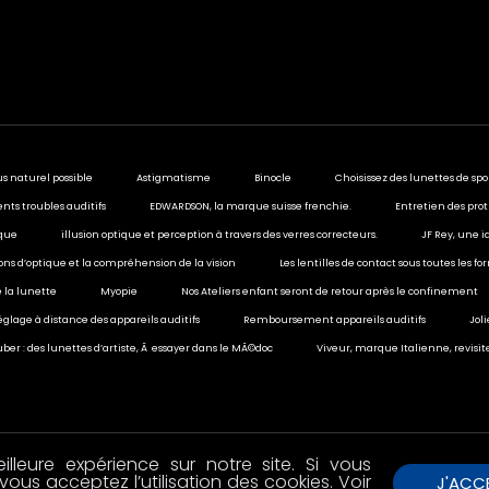
us naturel possible
Astigmatisme
Binocle
Choisissez des lunettes de spo
ents troubles auditifs
EDWARDSON, la marque suisse frenchie.
Entretien des prot
ique
illusion optique et perception à travers des verres correcteurs.
JF Rey, une i
sions d’optique et la compréhension de la vision
Les lentilles de contact sous toutes les f
 la lunette
Myopie
Nos Ateliers enfant seront de retour après le confinement
églage à distance des appareils auditifs
Remboursement appareils auditifs
Jol
ber : des lunettes d’artiste, Ã essayer dans le MÃ©doc
Viveur, marque Italienne, revisit
lleure expérience sur notre site. Si vous
vous acceptez l’utilisation des cookies. Voir
J'ACC