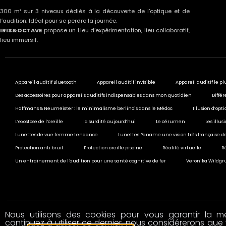
300 m² sur 3 niveaux dédiés à la découverte de l’optique et de
l’audition. Idéal pour se perdre la journée.
IRIS&OCTAVE
propose un Lieu d’expérimentation, lieu collaboratif,
lieu immersif.
Appareil auditif Bluetooth
Appareil auditif invisible
Appareil auditif le pl
Des accessoires pour appareils auditifs indispensables dans mon quotidien
Différ
Haffmans & Neumeister : le minimalisme berlinois dans le Médoc
Illusion d’opt
L’exostose de l’oreille
la surdité aujourd’hui
Le cérumen
Les illu
Lunettes de vue femme tendance
Lunettes Paname une vision très française de
Protection anti bruit
Protection oreille piscine
Réalité virtuelle
R
Un entrainement de l’audition pour une santé cognitive de fer
Veronika Wildgru
Nous utilisons des cookies pour vous garantir la mei
© 2020 All rights reserved
continuez à utiliser ce dernier, nous considérerons que 