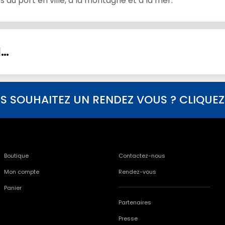
au port en ville, à la montagne et à la mer.
I…
S SOUHAITEZ UN RENDEZ VOUS ? CLIQUEZ I
Boutique
Contactez-nous
Mon compte
Rendez-vous
Panier
Partenaires
Presse