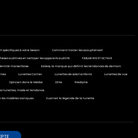
rt spécifiques à votre besoin
Comment traiter les acouphènes?
hèses auditives et nettoyer les appareils auditifs
FABLAB IRIS ET OCTAVE
dentité marseillaise
Kaleos, la marque qui définit les tendances de demain
ormes
Lunettes Cartier
Lunettes de soleil enfants
Lunettes de vue
Opticien dans le Médoc
Otite
Presbytie
ies lunettes, mode et tendance.
e les modèles iconiques
Vuarnet la légende de la lunette
EPTE