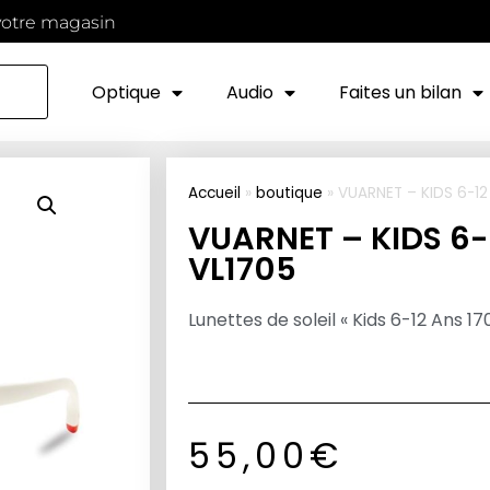
votre magasin
Optique
Audio
Faites un bilan
Accueil
»
boutique
»
VUARNET – KIDS 6-12
VUARNET – KIDS 6-
VL1705
Lunettes de soleil « Kids 6-12 Ans 1
55,00
€