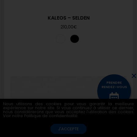
KALEOS – SELDEN
210,00
€
PRENDRE
RENDEZ-VOUS
Nous utilisons des cookies pour vous garantir la meilleure
expérience sur notre site. Si vous continuez à utiliser ce dernier,
CONTACTEZ
nous considérerons que vous acceptez l’utilisation des cookies.
NOUS
Voir notre
Politique de confidentialité
.
J'ACCEPTE