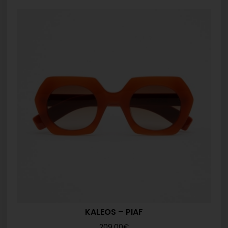
KALEOS – PIAF
209,00
€