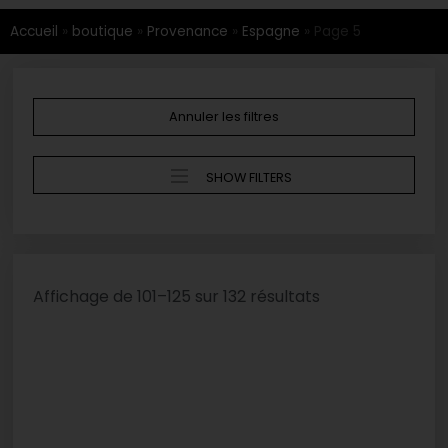
Accueil
»
boutique
»
Provenance
»
Espagne
»
Page 5
Annuler les filtres
SHOW FILTERS
Affichage de 101–125 sur 132 résultats