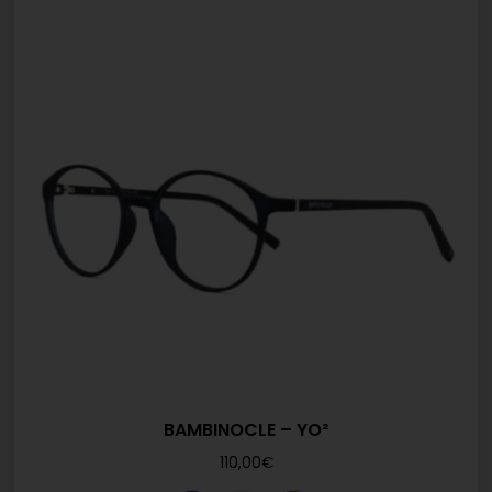
BAMBINOCLE – YO²
110,00
€