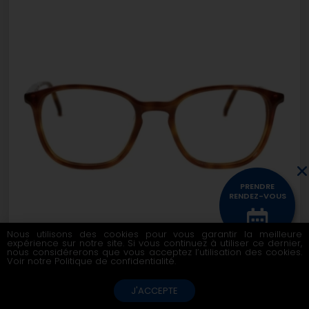
PRENDRE
RENDEZ-VOUS
Nous utilisons des cookies pour vous garantir la meilleure
expérience sur notre site. Si vous continuez à utiliser ce dernier,
CONTACTEZ
nous considérerons que vous acceptez l’utilisation des cookies.
NOUS
Voir notre
Politique de confidentialité
.
BINOCLE – CROQUE MADAME
J'ACCEPTE