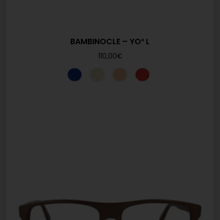
BAMBINOCLE – YO² L
110,00
€