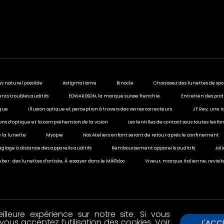
us naturel possible
Astigmatisme
Binocle
Choisissez des lunettes de spo
ents troubles auditifs
EDWARDSON, la marque suisse frenchie.
Entretien des prot
ique
illusion optique et perception à travers des verres correcteurs.
JF Rey, une i
sions d’optique et la compréhension de la vision
Les lentilles de contact sous toutes les f
 la lunette
Myopie
Nos Ateliers enfant seront de retour après le confinement
églage à distance des appareils auditifs
Remboursement appareils auditifs
Jol
ber : des lunettes d’artiste, Ã essayer dans le MÃ©doc
Viveur, marque Italienne, revisit
lleure expérience sur notre site. Si vous
vous acceptez l’utilisation des cookies. Voir
J'ACC