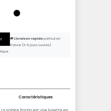
er
🚚
Livraison rapide
partout en
France (3-5 jours ouvres)
tique
Caractéristiques
La solaire Portia est une lunette en