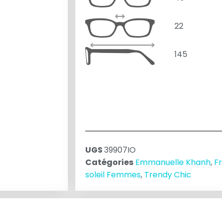
22
145
UGS
39907IO
Catégories
Emmanuelle Khanh
,
F
soleil Femmes
,
Trendy Chic