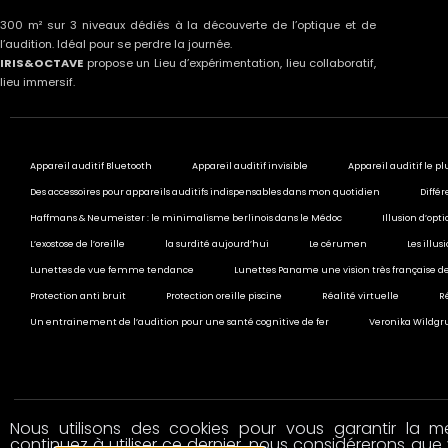
300 m² sur 3 niveaux dédiés à la découverte de l’optique et de
l’audition. Idéal pour se perdre la journée.
IRIS&OCTAVE
propose un Lieu d’expérimentation, lieu collaboratif,
lieu immersif.
Appareil auditif Bluetooth
Appareil auditif invisible
Appareil auditif le pl
Des accessoires pour appareils auditifs indispensables dans mon quotidien
Différ
Haffmans & Neumeister : le minimalisme berlinois dans le Médoc
Illusion d’opt
L’exostose de l’oreille
la surdité aujourd’hui
Le cérumen
Les illu
Lunettes de vue femme tendance
Lunettes Paname une vision très française de
Protection anti bruit
Protection oreille piscine
Réalité virtuelle
R
Un entrainement de l’audition pour une santé cognitive de fer
Veronika Wildgru
Nous utilisons des cookies pour vous garantir la mei
© 2020 All rights reserved
continuez à utiliser ce dernier, nous considérerons que 