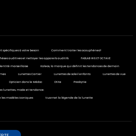
rt spécifiques à votre besoin
Comment traiter les acouphènes?
hèses auditives et nettoyer les appareils auditifs
FABLAB IRIS ET OCTAVE
dentité marseillaise
Kaleos, la marque qui définit les tendances de demain
ormes
Lunettes Cartier
Lunettes de soleil enfants
Lunettes de vue
Opticien dans le Médoc
Otite
Presbytie
ies lunettes, mode et tendance.
e les modèles iconiques
Vuarnet la légende de la lunette
EPTE