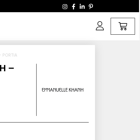
– PORTIA
H –