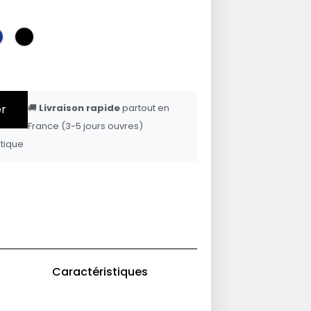
er
🚚
Livraison rapide
partout en
France (3-5 jours ouvres)
tique
Caractéristiques