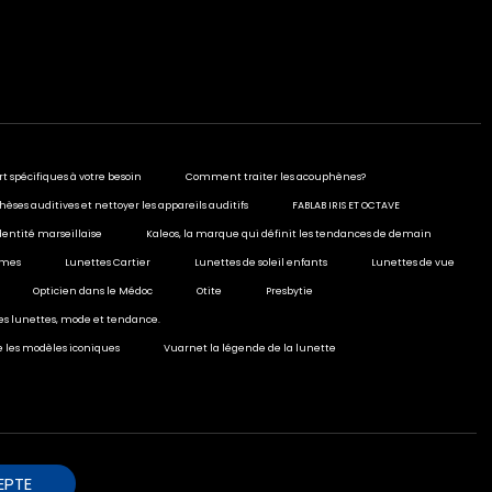
rt spécifiques à votre besoin
Comment traiter les acouphènes?
hèses auditives et nettoyer les appareils auditifs
FABLAB IRIS ET OCTAVE
dentité marseillaise
Kaleos, la marque qui définit les tendances de demain
ormes
Lunettes Cartier
Lunettes de soleil enfants
Lunettes de vue
Opticien dans le Médoc
Otite
Presbytie
ies lunettes, mode et tendance.
e les modèles iconiques
Vuarnet la légende de la lunette
EPTE