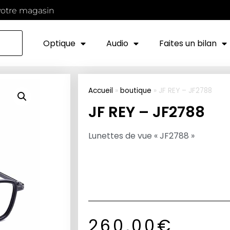
votre magasin
Optique
Audio
Faites un bilan
Accueil
»
boutique
»
JF REY – JF2788
JF REY – JF2788
Lunettes de vue « JF2788 »
260,00
€