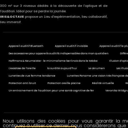
300 m² sur 3 niveaux dédiés à la découverte de l’optique et de
l’audition. Idéal pour se perdre la journée.
IRIS&OCTAVE
propose un Lieu d’expérimentation, lieu collaboratif,
lieu immersif.
Appareil auditif Bluetooth
Appareil auditif invisible
Appareil auditif le pl
Des accessoires pour appareils auditifs indispensables dans mon quotidien
Différ
Haffmans & Neumeister : le minimalisme berlinois dans le Médoc
Illusion d’opt
L’exostose de l’oreille
la surdité aujourd’hui
Le cérumen
Les illu
Lunettes de vue femme tendance
Lunettes Paname une vision très française de
Protection anti bruit
Protection oreille piscine
Réalité virtuelle
R
Un entrainement de l’audition pour une santé cognitive de fer
Veronika Wildgru
Nous utilisons des cookies pour vous garantir la mei
© 2020 All rights reserved
continuez à utiliser ce dernier, nous considérerons que 