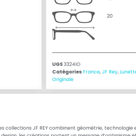
20
UGS
3324IO
Catégories
France
,
JF Rey
,
Lunett
Originale
es collections JF REY combinent géométrie, technologie et
 design, les créations portent un message d’optimisme et 