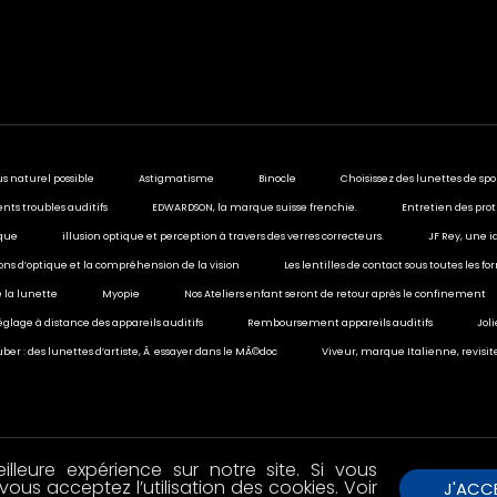
us naturel possible
Astigmatisme
Binocle
Choisissez des lunettes de spo
ents troubles auditifs
EDWARDSON, la marque suisse frenchie.
Entretien des prot
ique
illusion optique et perception à travers des verres correcteurs.
JF Rey, une i
sions d’optique et la compréhension de la vision
Les lentilles de contact sous toutes les f
 la lunette
Myopie
Nos Ateliers enfant seront de retour après le confinement
églage à distance des appareils auditifs
Remboursement appareils auditifs
Jol
ber : des lunettes d’artiste, Ã essayer dans le MÃ©doc
Viveur, marque Italienne, revisit
lleure expérience sur notre site. Si vous
vous acceptez l’utilisation des cookies. Voir
J'ACC