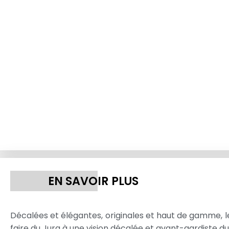
EN SAVOIR PLUS
Décalées et élégantes, originales et haut de gamme, l
faire du Jura à une vision décalée et avant-gardiste du