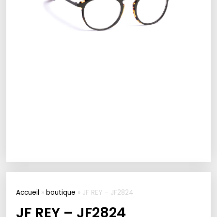
Accueil
»
boutique
»
JF REY – JF2824
JF REY – JF2824