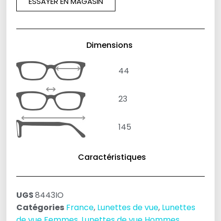
ESSAYER EN MAGASIN
Dimensions
44
23
145
Caractéristiques
UGS
8443IO
Catégories
France
,
Lunettes de vue
,
Lunettes
de vue Femmes
,
Lunettes de vue Hommes
,