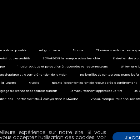
us naturel possible
Astigmatisme
Binocle
Choisissez des lunettes de spo
ents troubles auditifs
EDWARDSON, la marque suisse frenchie.
Entretien des prot
ique
illusion optique et perception à travers des verres correcteurs.
JF Rey, une i
sions d’optique et la compréhension de la vision
Les lentilles de contact sous toutes les f
 la lunette
Myopie
Nos Ateliers enfant seront de retour après le confinement
églage à distance des appareils auditifs
Remboursement appareils auditifs
Jol
ber : des lunettes d’artiste, Ã essayer dans le MÃ©doc
Viveur, marque Italienne, revisit
lleure expérience sur notre site. Si vous
vous acceptez l’utilisation des cookies. Voir
J'ACC