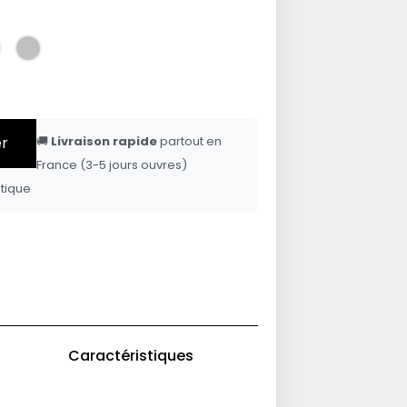
er
🚚
Livraison rapide
partout en
France (3-5 jours ouvres)
tique
Caractéristiques