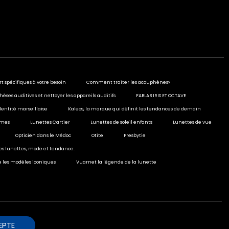
rt spécifiques à votre besoin
Comment traiter les acouphènes?
hèses auditives et nettoyer les appareils auditifs
FABLAB IRIS ET OCTAVE
dentité marseillaise
Kaleos, la marque qui définit les tendances de demain
ormes
Lunettes Cartier
Lunettes de soleil enfants
Lunettes de vue
Opticien dans le Médoc
Otite
Presbytie
ies lunettes, mode et tendance.
e les modèles iconiques
Vuarnet la légende de la lunette
EPTE