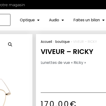
votre magasin
Optique
Audio
Faites un bilan
Accueil
»
boutique
»
VIVEUR – RICKY
VIVEUR – RICKY
Lunettes de vue « Ricky »
170,00
€