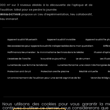
300 m² sur 3 niveaux dédiés à la découverte de l’optique et de
l’audition. Idéal pour se perdre la journée.
IRIS&OCTAVE
propose un Lieu d’expérimentation, lieu collaboratif,
lieu immersif.
Appareil auditif Bluetooth
Appareil auditif invisible
Appareil auditif le pl
Des accessoires pour appareils auditifs indispensables dans mon quotidien
Différ
Haffmans & Neumeister : le minimalisme berlinois dans le Médoc
Illusion d’opt
L’exostose de l’oreille
la surdité aujourd’hui
Le cérumen
Les illu
Lunettes de vue femme tendance
Lunettes Paname une vision très française de
Protection anti bruit
Protection oreille piscine
Réalité virtuelle
R
Un entrainement de l’audition pour une santé cognitive de fer
Veronika Wildgru
Nous utilisons des cookies pour vous garantir la mei
© 2020 All rights reserved
continuez à utiliser ce dernier, nous considérerons que 