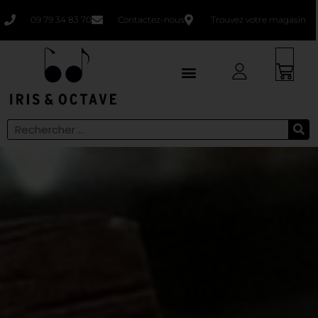
09 79 34 83 70
Contactez-nous
Trouvez votre magasin
Faites un bilan